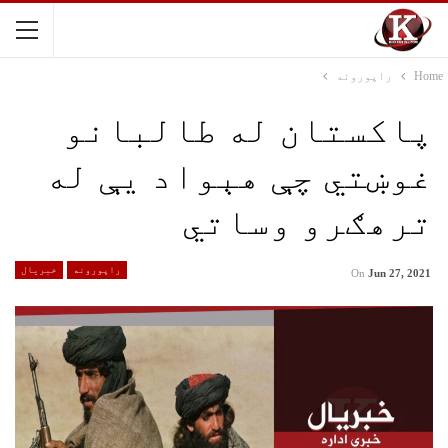
Home
راپورونه
پاکستان له طالبانو
غوښتي چې هېواد یې له
ترهګرو وساتي
راپورونه
خبریال
On
Jun 27, 2021