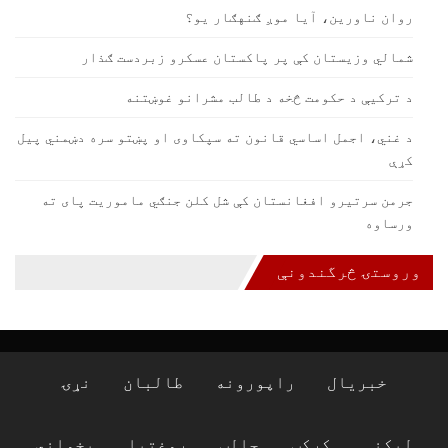
روان ناورين، آيا موږ ګنهګار يو؟
شمالي وزیستان کې پر پاکستان عسکرو زبردست ګذار
د ترکيې د حکومت څخه د طالب مشرانو غوښتنه
د غني، اجمل اساسي قانون ته سپکاوی او پښتو سره دښمني پیل
کړې
جرمن سرتیرو افغانستان کې شل کلن جنګي ماموریت پای ته
ورساوه
وروستۍ څرگندونې
خبریال
راپورونه
طالبان
نړۍ
لیکنې
کرکټ
جالب
روغتیا
پخواني