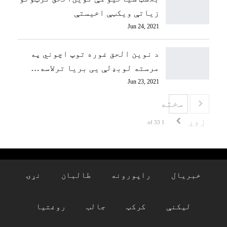
زیاتې ویکټې اخیستې
Jun 24, 2021
د نوین الحق غوره توپ اچوني په
مرسته لوبډلې یی بریا ترلاسه…
Jun 23, 2021
مخته
زوړ
1 of 33
خبریال
راپورونه
طالبان
نړۍ
لیکنې
کرکټ
جالب
روغتیا