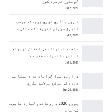
لوبلړي ترسره کوي
Jul 2, 2021
د یوي جالبي لوبي وروسته ویسټ
انډیز سویلي افریقا ته ماتې…
Jul 2, 2021
متحده اماراتو کې افغان لوبډله
تر نورو لوبډلو مخکي ده
Jul 1, 2021
ډراویډ: ټول ځوانان به د لنکا په
دوره کې موقع ترلاسه نکړي
Jun 29, 2021
یورو 2020 د رونالډو لپاره مایوس
کن پای