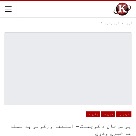
کور
کورپاڼه
کورپاڼه
خبرونه
رازونه
یونس خان د کوچینګ – استعفا ورکولو په مسله
هم خبرې وکړې