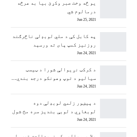
یو څه وخت صبر وکړئ بیا به هرڅه
درمالوم شي
Jun 25, 2021
په کابل کې د ملي لوبډلې ناڅرګند
روزنیز کمپ پای ته ورسېد
Jun 24, 2021
د کرکټ نړیوالې شورا د ټیسټ
سیالیو د توپ وهونکو درجه بندي…
Jun 24, 2021
د پیښور زلمي لوبډلې دوه
لوبغاړي د لوبې بندیز سره مخ شول
Jun 24, 2021
بلاسټ سیالیو کې نوین‌الحق ترټولو