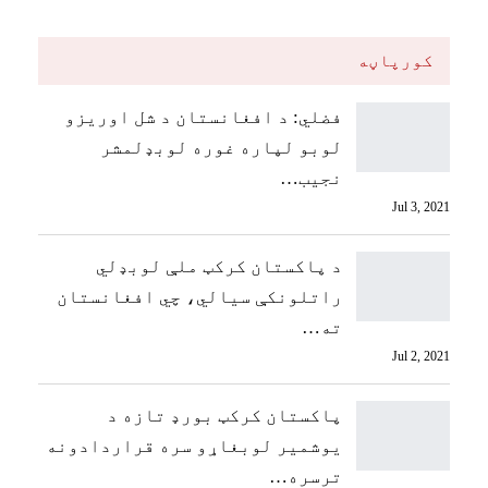
کورپاڼه
فضلي: د افغانستان د شل اوریزو
لوبو لپاره غوره لوبډلمشر
نجیب…
Jul 3, 2021
د پاکستان کرکټ ملې لوبډلي
راتلونکې سیالي، چي افغانستان
ته…
Jul 2, 2021
پاکستان کرکټ بورډ تازه د
یوشمیر لوبغاړو سره قراردادونه
ترسره…