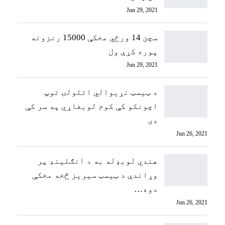
Jun 29, 2021
سچن 14 ورځي مخکې 15000 رنزونه
پوره کړې ول
Jun 29, 2021
د ټيسټ نړیوالي اتلولۍ توپ
اچونکو کې کوم لوبغاړي په سر کې
دی
Jun 26, 2021
هندي لوبډله به د انګلینډ پر
وړاندې د ټیسټ سیریز څخه مخکې
دوه…
Jun 26, 2021