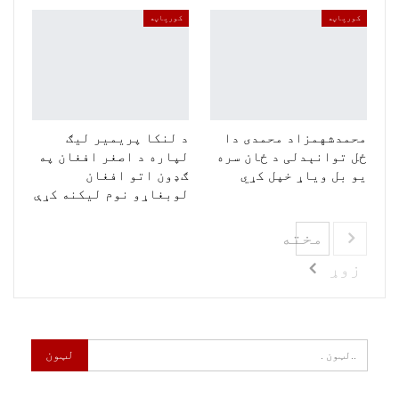
کولو لپاره وهڅوئ. د ملي لوبډلې پخواني کپتان وویل چې
کورپاڼه
کورپاڼه
زما په استعفا کې د حسن علي پیښه مبالغه کول ټکان
ورکوونکی وو ، زما د استعفا په اړه چوپتیا د بورډ او
پاکستان د کرکټ پراخه ګټه وه.
محمدشهمزاد محمدی دا
د لنکا پریمیر لیګ
یونس خان وویل چې هغه هیڅکله د مقام یا دندې لپاره
ځل توانېدلی د ځان سره
لپاره د اصغر افغان په
بورډ ته نه ګوري
یو بل ویاړ خپل کړي
ګډون اتو افغان
لوبغاړو نوم لیکنه کړې
مخته
زوړ