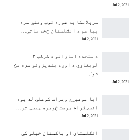
Jul 2, 2021
سرېلانکا په غوره توپ وهني سره
بیا هم د انګلستان څخه ماتې…
Jul 2, 2021
د متحده اماراتو د کرکټ ۲
لوبغاړي د اوږد بندیزونو سره مخ
شول
Jul 2, 2021
آیا پوهیږي وېرات کوهلي له يوه
انسټګرام پوست څومره پيسې تر…
Jul 2, 2021
انګلستان او پاکستان خپلو کې