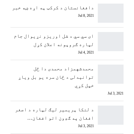
دافغانستان د کرکټ په اړه ښه خبر
Jul 8, 2021
ای سي سي د شل اوریزو نړیوال جام
لپاره ګروپونه اعلان کړل
Jul 4, 2021
محمدشهمزاد محمدی دا ځل
توانېدلی د ځان سره یو بل ویاړ
خپل کړي
Jul 3, 2021
د لنکا پریمیر لیګ لپاره د اصغر
افغان په ګډون اتو افغان…
Jul 3, 2021