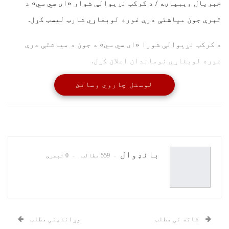
خبریال وېبپاڼه / د کرکټ نړیوالې شوار «ای سي سي» د
تېرې جون میاشتې درې غوره لوبغاړي شارټ لیسټ کړل.
د کرکټ نړیوالې شورا «ای سي سي» د جون د میاشتې درې
غوره لوبغاړي نوماندان اعلان کړل.
لوستل چاروي وساتئ
د کرکټ نړیوالې شورا نن د جون ۷ مه نېټه د ای سي سي
«پلیر آف منت» یا د میاشتې غوره لوبغاړي جایزې لپاره
نومول شوي لوبغاړي اعلان کړل.
دا ځل د کرکټ نړیوالې شورا د میاشتنۍ جایزې لپاره په
بانډوال
559 مطالب
0 تبصرې
نومول شوو لوبغاړو کې دوه د نیوزیلینډ او یو د سویلي
افریقا لوبغاړی شتون لري. دیون کونوي، کوینټین ډیکوک
او کایل جیمیسن د جون میاشتې لپاره درې شارټ لیسټ شوي
لوبغاړي دي.
شاته نی مطلب
وړاندینی مطلب