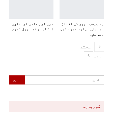
په ټیسټ لوبو کې افغان
دري نور هندي لوبغاړي
لوبډلې لپاره غوره توپ
انګلینډ ته لېږل کيږي
وهونکي
مخته
زوړ
کورپاڼه