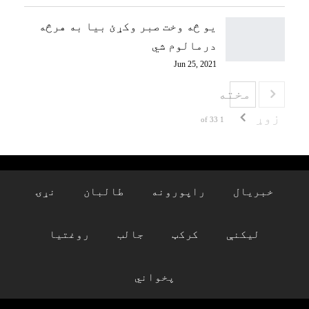
یو څه وخت صبر وکړئ بیا به هرڅه
درمالوم شي
Jun 25, 2021
مخته
زوړ
1 of 33
خبریال
راپورونه
طالبان
نړۍ
لیکنې
کرکټ
جالب
روغتیا
پخواني