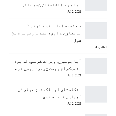
بیا هم د انګلستان څخه ماتې…
Jul 2, 2021
د متحده اماراتو د کرکټ ۲
لوبغاړي د اوږد بندیزونو سره مخ
شول
Jul 2, 2021
آیا پوهیږي وېرات کوهلي له يوه
انسټګرام پوست څومره پيسې تر…
Jul 2, 2021
انګلستان او پاکستان خپلو کې
لوبلړي ترسره کوي
Jul 2, 2021