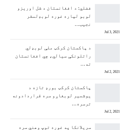
فضلي: د افغانستان د شل اوریزو
لوبو لپاره غوره لوبډلمشر
نجیب…
Jul 3, 2021
د پاکستان کرکټ ملې لوبډلي
راتلونکې سیالي، چي افغانستان
ته…
Jul 2, 2021
پاکستان کرکټ بورډ تازه د
یوشمیر لوبغاړو سره قراردادونه
ترسره…
Jul 2, 2021
سرېلانکا په غوره توپ وهني سره