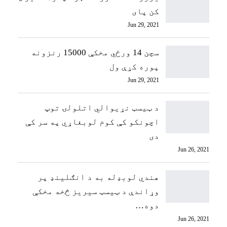
کن پای
Jun 29, 2021
سچن 14 ورځي مخکې 15000 رنزونه
پوره کړې ول
Jun 29, 2021
د ټيسټ نړیوالي اتلولۍ توپ
اچونکو کې کوم لوبغاړي په سر کې
دی
Jun 26, 2021
هندي لوبډله به د انګلینډ پر
وړاندې د ټیسټ سیریز څخه مخکې
دوه…
Jun 26, 2021