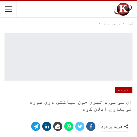
کور
راپورونه
راپورونه
ای سی سی د تیری جون میاشتي درې غوره
لوبغاړي اعلان کړه
شریک یې کړئ