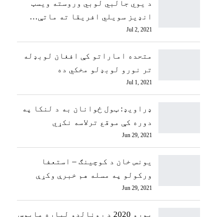
د یوي جالبي لوبي وروسته ویسټ
انډیز سویلي افریقا ته ماتې…
Jul 2, 2021
متحده اماراتو کې افغان لوبډله
تر نورو لوبډلو مخکي ده
Jul 1, 2021
ډراویډ: ټول ځوانان به د لنکا په
دوره کې موقع ترلاسه نکړي
Jun 29, 2021
یونس خان د کوچینګ – استعفا
ورکولو په مسله هم خبرې وکړې
Jun 29, 2021
یورو 2020 د رونالډو لپاره مایوس