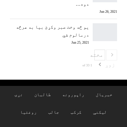
دوه…
Jun 26, 2021
یو څه وخت صبر وکړئ بیا به هرڅه
درمالوم شي
Jun 25, 2021
مخته
زوړ
1 of 33
خبریال
راپورونه
طالبان
نړۍ
لیکنې
کرکټ
جالب
روغتیا