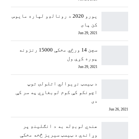
یورو 2020 د رونالډو لپاره مایوس
کن پای
Jun 29, 2021
سچن 14 ورځي مخکې 15000 رنزونه
پوره کړې ول
Jun 29, 2021
د ټيسټ نړیوالي اتلولۍ توپ
اچونکو کې کوم لوبغاړي په سر کې
دی
Jun 26, 2021
هندي لوبډله به د انګلینډ پر
وړاندې د ټیسټ سیریز څخه مخکې