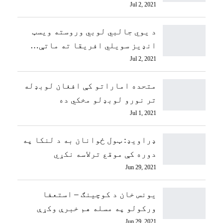
Jul 2, 2021
د یوي جالبي لوبي وروسته ویسټ
انډیز سویلي افریقا ته ماتې…
Jul 2, 2021
متحده اماراتو کې افغان لوبډله
تر نورو لوبډلو مخکي ده
Jul 1, 2021
ډراویډ: ټول ځوانان به د لنکا په
دوره کې موقع ترلاسه نکړي
Jun 29, 2021
یونس خان د کوچینګ – استعفا
ورکولو په مسله هم خبرې وکړې
Jun 29, 2021