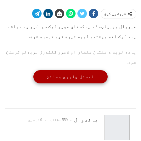
شریک یې کړئ
خبریال وېبپاڼه / د پاکستان سوپر لیګ سیالیو په دوام د
یاد لیګ اته ویشتمه لوبه تیره شپه ترسره شوه.
یاده لوبه د ملتان سلطان او لاهور قلندرز لوبډلو ترمنځ
شوه.
لوستل چاروي وساتئ
د لوبي ټاس یا بچه د لاهور قلندرز لوبډلې وکټله او د توپ
اچوني پریکړه یي وکړه. او د توپ وهني بلنه يي د ملتان
سلطان لوبډلې ته ورکړه.
ملتان سلطان لوبډلې په ټاکل شوو شل اورونو کې يي د اتو
بانډوال
559 مطالب
0 تبصرې
لوبغاړو په زیان يي ١٦٩ منډې ترسره کړي او لاهور قلندرز
لوبډلې ته يي په شل اورونو کې يي ١٧٠ منډې هدف ورکړه.