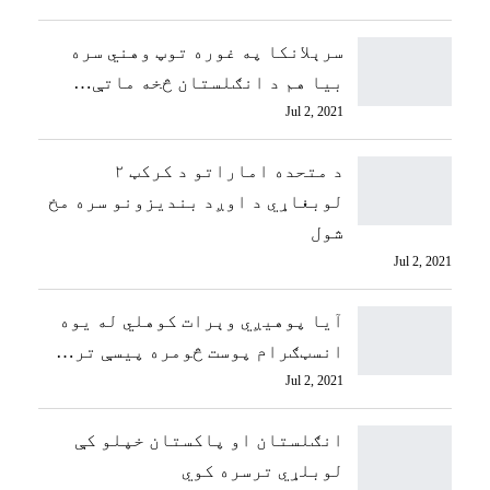
سرېلانکا په غوره توپ وهني سره
بیا هم د انګلستان څخه ماتې…
Jul 2, 2021
د متحده اماراتو د کرکټ ۲
لوبغاړي د اوږد بندیزونو سره مخ
شول
Jul 2, 2021
آیا پوهیږي وېرات کوهلي له يوه
انسټګرام پوست څومره پيسې تر…
Jul 2, 2021
انګلستان او پاکستان خپلو کې
لوبلړي ترسره کوي