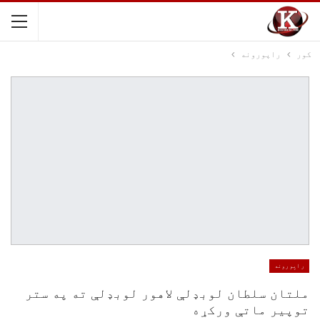
کور
راپورونه
راپورونه
ملتان سلطان لوبډلې لاهور لوبډلې ته په ستر
توپیر ماتې ورکړه