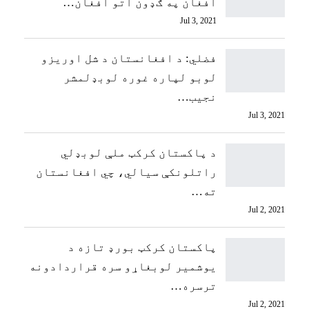
افغان په ګډون اتو افغان…
ترسره کړي چي د یادو نهه لوبو څخه يي دوه لوبي يي کټلي
Jul 3, 2021
او اووه لوبي يي بایللي دي د څلورو نمرو په درلودلو
سره په شپږم یعني وروستي مقام کې قرار لري.
فضلي: د افغانستان د شل اوریزو
لوبو لپاره غوره لوبډلمشر
نجیب…
Jul 3, 2021
د پاکستان کرکټ ملې لوبډلي
راتلونکې سیالي، چي افغانستان
ته…
Jul 2, 2021
پاکستان کرکټ بورډ تازه د
یوشمیر لوبغاړو سره قراردادونه
ترسره…
Jul 2, 2021