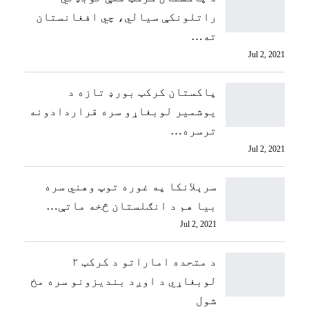
راتلونکې سیالي، چي افغانستان
ته…
Jul 2, 2021
پاکستان کرکټ بورډ تازه د
یوشمیر لوبغاړو سره قراردادونه
ترسره…
Jul 2, 2021
سرېلانکا په غوره توپ وهني سره
بیا هم د انګلستان څخه ماتې…
Jul 2, 2021
د متحده اماراتو د کرکټ ۲
لوبغاړي د اوږد بندیزونو سره مخ
شول