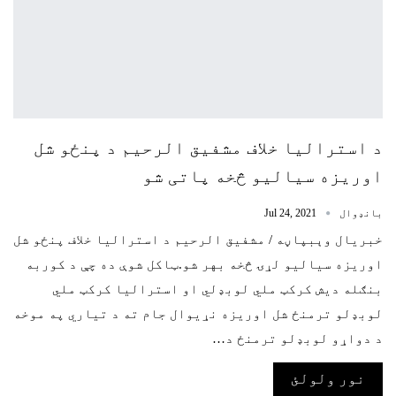
د استرالیا خلاف مشفیق الرحیم د پنځو شل
اوریزه سیالیو څخه پاتی شو
بانډوال
Jul 24, 2021
خبریال وېبپاڼه / مشفیق الرحیم د استرالیا خلاف پنځو شل
اوریزه سیالیو لړۍ څخه بهر شو.ټاکل شوې ده چې د کوربه
بنګله دیش کرکټ ملي لوبډلي او استرالیا کرکټ ملي
لوبډلو ترمنځ شل اوریزه نړیوال جام ته د تیاري په موخه
د دواړو لوبډلو ترمنځ د…
نور ولولئ