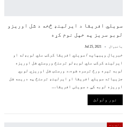
سویلي افریقا د ایرلینډ څخه د شل اوریزو
لوبو سریز په خپل نوم کړه
بانډوال
Jul 25, 2021
خبریال وېبپاڼه / سویلي افریقا کرکټ ملي لوبډله او
ایرلینډ کرکټ ملي لوبډلو ترمنځ وروستي شل اوریزه
لوبه تیره ورځ ترسره شوه.د ورستۍ شل اوریزي لوبي
جزییاتد سویلي افریقا او ایرلینډ ترمنځ په دریمه شل
اوریزه لوبه کې د سویلی افریقا…
نور ولولئ
راپورونه