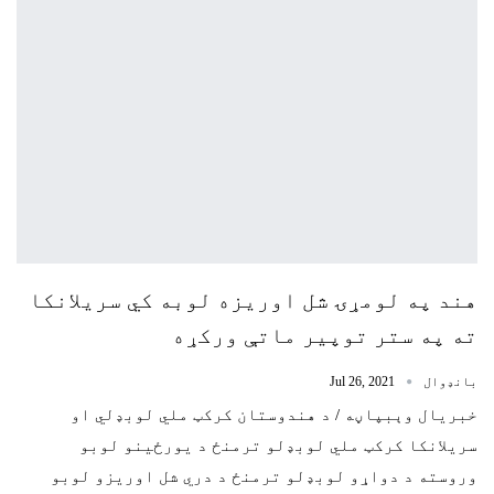
هند په لومړۍ شل اوریزه لوبه کي سریلانکا
ته په ستر توپیر ماتې ورکړه
بانډوال
Jul 26, 2021
خبریال وېبپاڼه / د هندوستان کرکټ ملي لوبډلي او
سریلانکا کرکټ ملي لوبډلو ترمنځ د یورځینو لوبو
وروسته د دواړو لوبډلو ترمنځ د دري شل اوریزو لوبو