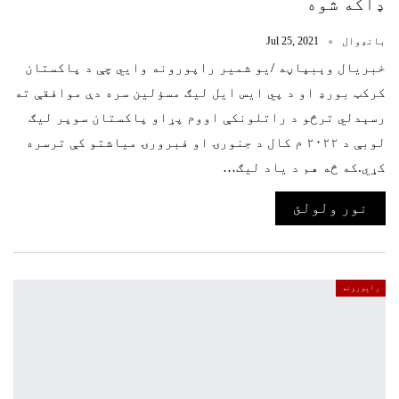
ډاکه شوه
بانډوال
Jul 25, 2021
خبریال وېبپاڼه /یو شمیر راپورونه وايي چې د پاکستان
کرکټ بورډ او د پي ايس ايل ليګ مسؤلين سره دې موافقې ته
رسېدلي ترڅو د راتلونکې اووم پړاو پاکستان سوپر ليګ
لوبې د ۲۰۲۲ م کال د جنورۍ او فبرورۍ مياشتو کې ترسره
کړي.که څه هم د ياد ليګ…
نور ولولئ
راپورونه