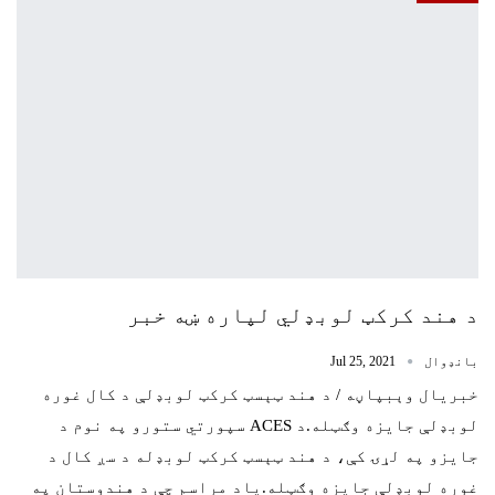
د هند کرکټ لوبډلي لپاره ښه خبر
بانډوال
Jul 25, 2021
خبریال وېبپاڼه / د هند ټېسټ کرکټ لوبډلې د کال غوره
لوبډلې جايزه وګټله.د ACES سپورتي ستورو په نوم د
جايزو په لړۍ کې، د هند ټېسټ کرکټ لوبډله د سږ کال د
غوره لوبډلې جايزه وګټله.ياد مراسم چې د هندوستان په