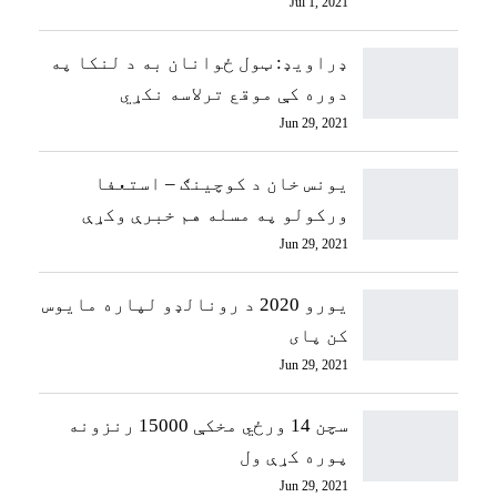
Jul 1, 2021
ډراویډ: ټول ځوانان به د لنکا په
دوره کې موقع ترلاسه نکړي
Jun 29, 2021
یونس خان د کوچینګ – استعفا
ورکولو په مسله هم خبرې وکړې
Jun 29, 2021
یورو 2020 د رونالډو لپاره مایوس
کن پای
Jun 29, 2021
سچن 14 ورځي مخکې 15000 رنزونه
پوره کړې ول
Jun 29, 2021