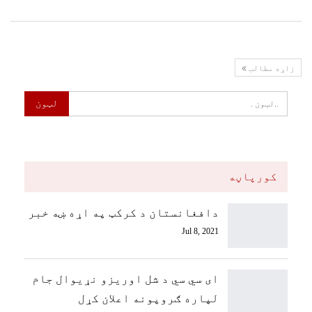
زاړه مطالب
کورپاڼه
دافغانستان د کرکټ په اړه ښه خبر
Jul 8, 2021
ای سي سي د شل اوریزو نړیوال جام
لپاره ګروپونه اعلان کړل