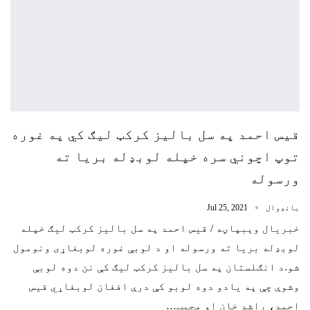
قيس احمد په سل باليز کرکټ ليګ کي په غوره
توپ اچوني سره خپله لوبډله بريا ته
ورسوله
بانډوال
Jul 25, 2021
خبریال وېبپاڼه / قيس احمد په سل باليز کرکټ ليګ خپله
لوبډله بريا ته ورسوله او د لوبې غوره لوبغاړی ونومول
شو.د انګلستان په سل باليز کرکټ ليګ کې نن دوه لوبې
وشوې چې په یادو دوه لوبو کې درې افغان لوبغاړي قيس
احمد، راشد خان او مجيب…