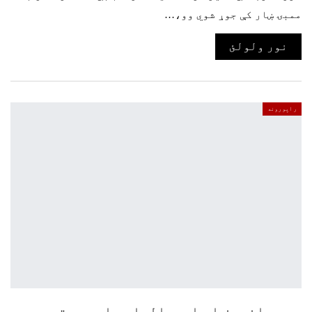
ممبۍ ښار کې جوړ شوي وو،…
نور ولولئ
راپورونه
ویسټ انډیز او اسټرالیا سبا وروستۍ