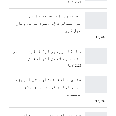
Jul 4, 2021
محمدشهمزاد محمدی دا ځل
توانېدلی د ځان سره یو بل ویاړ
خپل کړي
Jul 3, 2021
د لنکا پریمیر لیګ لپاره د اصغر
افغان په ګډون اتو افغان…
Jul 3, 2021
فضلي: د افغانستان د شل اوریزو
لوبو لپاره غوره لوبډلمشر
نجیب…
Jul 3, 2021
د پاکستان کرکټ ملې لوبډلي