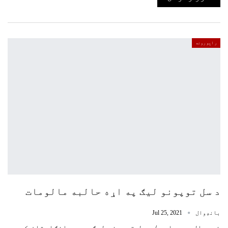
راپورونه
د سل توپونو لیګ په اړه حالبه مالومات
بانډوال
Jul 25, 2021
خبریال وېبپاڼه / د سل توپونو لیګ چي په انګلستان کې