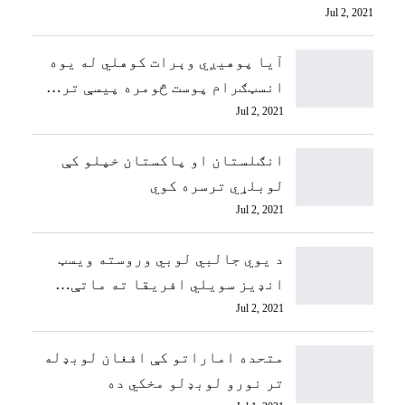
Jul 2, 2021
آیا پوهیږي وېرات کوهلي له يوه
انسټګرام پوست څومره پيسې تر…
Jul 2, 2021
انګلستان او پاکستان خپلو کې
لوبلړي ترسره کوي
Jul 2, 2021
د یوي جالبي لوبي وروسته ویسټ
انډیز سویلي افریقا ته ماتې…
Jul 2, 2021
متحده اماراتو کې افغان لوبډله
تر نورو لوبډلو مخکي ده