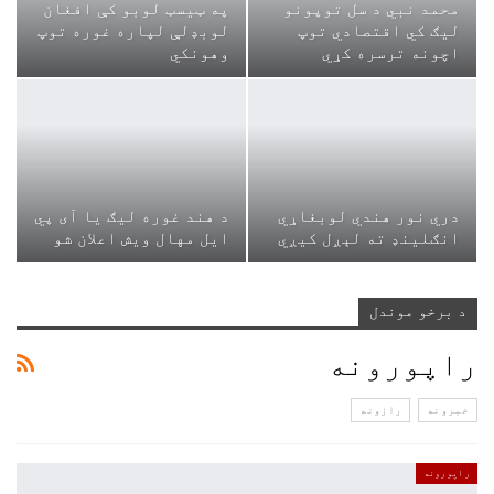
محمد نبي د سل توپونو
په ټیسټ لوبو کې افغان
لیګ کي اقتصادي توپ
لوبډلې لپاره غوره توپ
اچونه ترسره کړي
وهونکي
دري نور هندي لوبغاړي
د هند غوره لیګ یا آی پي
انګلینډ ته لېږل کيږي
ايل مهال ويش اعلان شو
د برخو موندل
راپورونه
خبرونه
رازونه
راپورونه