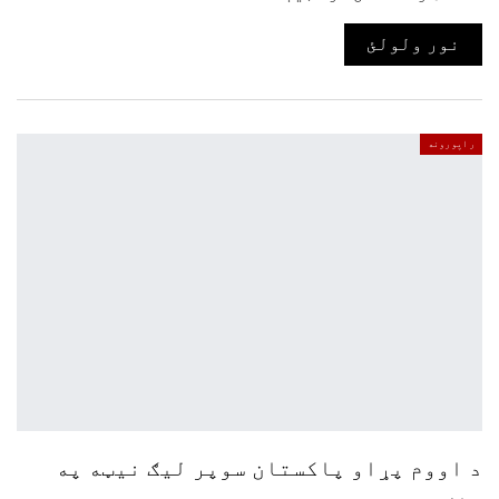
نور ولولئ
راپورونه
د اووم پړاو پاکستان سوپر لیګ نیټه په