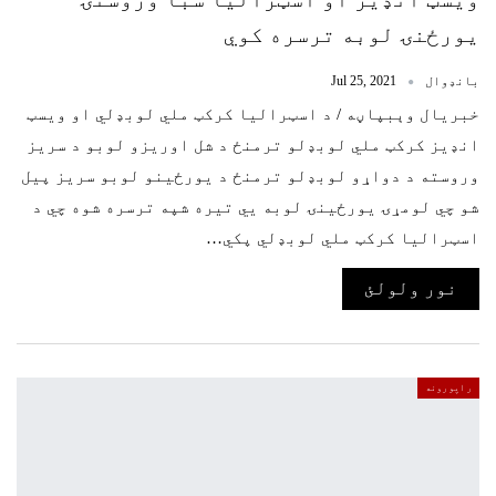
یورځنۍ لوبه ترسره کوي
بانډوال
Jul 25, 2021
خبریال وېبپاڼه / د اسټرالیا کرکټ ملي لوبډلي او ویسټ
انډیز کرکټ ملي لوبډلو ترمنځ د شل اوریزو لوبو د سریز
وروسته د دواړو لوبډلو ترمنځ د یورځینو لوبو سریز پیل
شو چي لومړۍ یورځینۍ لوبه يي تیره شپه ترسره شوه چي د
اسټرالیا کرکټ ملي لوبډلي پکي…
نور ولولئ
راپورونه