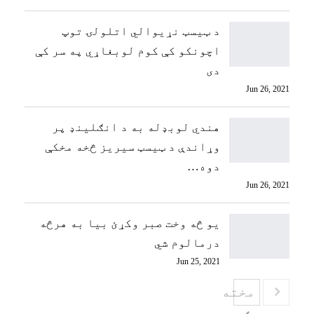
د ټيسټ نړیوالي اتلولۍ توپ
اچونکو کې کوم لوبغاړي په سر کې
دی
Jun 26, 2021
هندي لوبډله به د انګلینډ پر
وړاندې د ټیسټ سیریز څخه مخکې
دوه…
Jun 26, 2021
یو څه وخت صبر وکړئ بیا به هرڅه
درمالوم شي
Jun 25, 2021
مخته