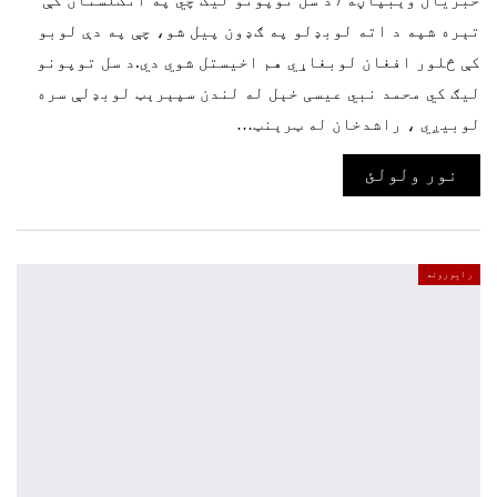
تېره شپه د اته لوبډلو په ګډون پیل شو، چې په دې لوبو
کې څلور افغان لوبغاړي هم اخیستل شوي دي.د سل توپونو
لیګ کي محمد نبي عیسی خېل له لندن سپېرېټ لوبډلې سره
لوبیږي ، راشدخان له ټرېنټ…
نور ولولئ
راپورونه