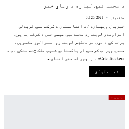
د محمد نبي لپاره د ویاړ خبر
بانډوال
Jul 25, 2021
خبریال وېبپاڼه / د افغانستان د کرکټ ملې لوبډلې
الراونډر لوبغاړی محمدنبي عیسی خېل د کرکټ په یوې
برخه کې د نړۍ تر مخکښو لوبغاړو اسټرالوي مکسویل،
هندي ویراټ کوهلي او پاکستاني شعیب ملک څخه مخکې دی.د
«Cric Tracker» د راپور له مخي افغان…
نور ولولئ
راپورونه