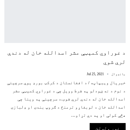
د غوراوي کمېټې مشر اسدالله خان له دندې
لرې شوي
بانډوال
Jul 25, 2021
خبریال وېبپاڼه / د افغانستان د کرکټ بورډ يوې سرچينې
د نوم د نه ښودلو په شرط وويل چې د غوراوي کميټې مشر
اسدالله خان له دندې لرې شوی.د سرچينې په وينا چې
اسدالله خان د لوبغاړو ترمنځ د ګروپ بندۍ او ډلبازۍ
هڅې کولې او په دې تړاو…
نور ولولئ