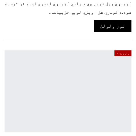
لوبلړي پیل شوه، چي د یادي لوبلړي لومړي لوبه نن ترسره
شوه.د لومړي شل اویزي لوبي جزییات…
نور ولولئ
راپورونه