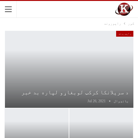
کور
راپورونه
راپورونه
د سریلانکا کرکټ لوبغاړو لپاره بد خبر
بانډوال
Jul 26, 2021